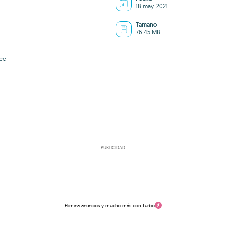
18 may. 2021
Tamaño
76.45 MB
ee
PUBLICIDAD
Elimina anuncios y mucho más con Turbo