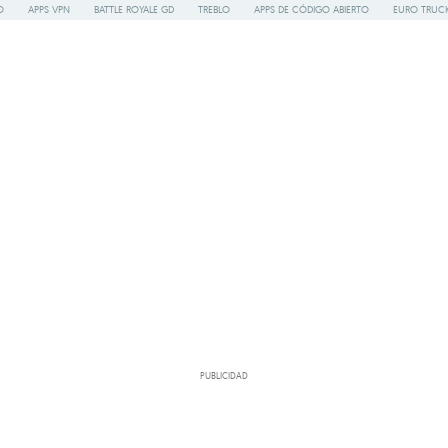
O
APPS VPN
BATTLE ROYALE GD
TREBLO
APPS DE CÓDIGO ABIERTO
EURO TRUCK
PUBLICIDAD