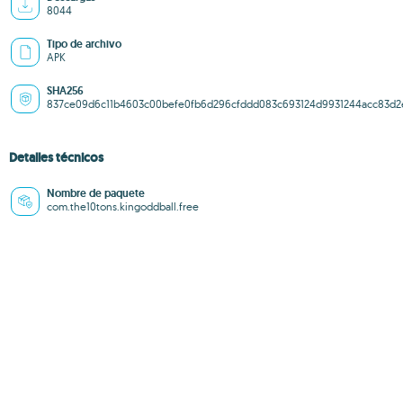
8044
Tipo de archivo
APK
SHA256
837ce09d6c11b4603c00befe0fb6d296cfddd083c693124d9931244acc83d2
Detalles técnicos
Nombre de paquete
com.the10tons.kingoddball.free