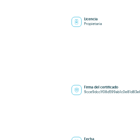
Licencia
Propietaria
Firma del certificado
9cce9dcc1f08d599ab1c0e81d83e
Fecha