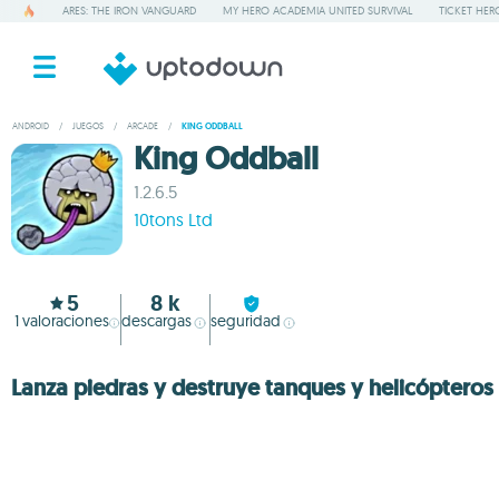
ARES: THE IRON VANGUARD
MY HERO ACADEMIA UNITED SURVIVAL
TICKET HER
ANDROID
/
JUEGOS
/
ARCADE
/
KING ODDBALL
King Oddball
1.2.6.5
10tons Ltd
5
8 k
1
valoraciones
descargas
seguridad
Lanza piedras y destruye tanques y helicópteros