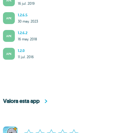
APK
16 jul. 2019
1.2.6.5
APK
30 may. 2023
1.2.6.2
APK
16 may. 2018
1.2.0
APK
11 jul. 2016
Valora esta app